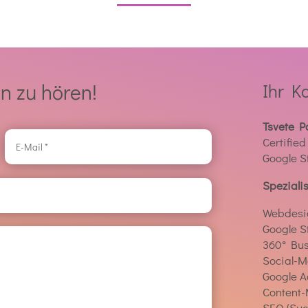
en
zu
hören!
Ihr K
Tsvete 
Certifie
Google S
Spezialis
Webdesi
Google S
360° Bus
Social-M
Google 
Content-
SEO (Su