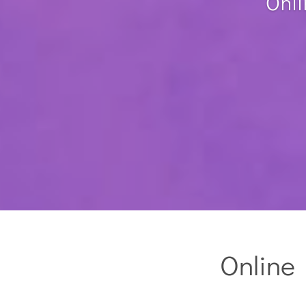
Onli
Online 