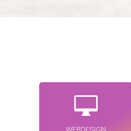

WEBDESIGN