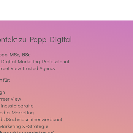
ontakt zu Popp Digital
Popp MSc, BSc
d Digital Marketing Professional
treet View Trusted Agency
t für:
gn
treet View
inessfotografie
edia-Marketing
Ads (Suchmaschinenwerbung)
Marketing & -Strategie
chmaschinenoptimierung)