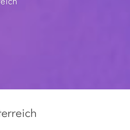
reich
terreich