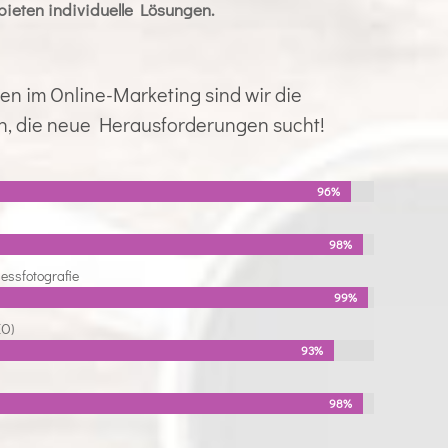
 bieten individuelle Lösungen.
en im Online-Marketing sind wir die
h, die neue Herausforderungen sucht!
96%
96%
98%
98%
essfotografie
99%
99%
EO)
93%
93%
98%
98%